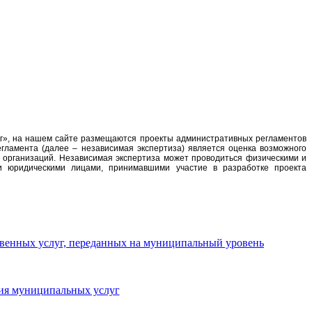
уг», на нашем сайте размещаются проекты административных регламентов
гламента (далее – независимая экспертиза) является оценка возможного
 организаций. Независимая экспертиза может проводиться физическими и
и юридическими лицами, принимавшими участие в разработке проекта
твенных услуг, переданных на муниципальный уровень
ния муниципальных услуг