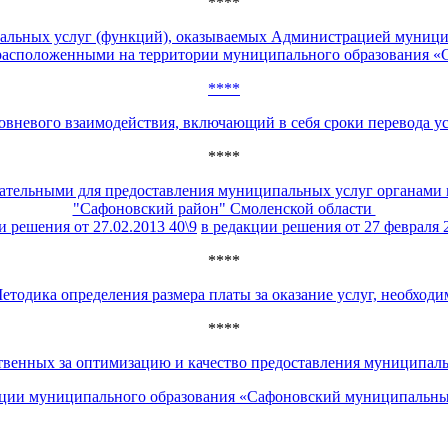
****
ипальных услуг (функций), оказываемых Администрацией муниц
расположенными на территории муниципального образования «
****
овневого взаимодействия, включающий в себя сроки перевода у
****
язательными для предоставления муниципальных услуг органами
"Сафоновский район" Смоленской области
и решения от 27.02.2013 40\9
в редакции решения от 27 февраля 
****
етодика определения размера платы за оказание услуг, необход
****
твенных за оптимизацию и качество предоставления муниципаль
ции муниципального образования «Сафоновский муниципальный 