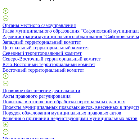
Органы местного самоуправления
Глава муниципального образования "Сафоновский муниципаль
Администрация муниципального образования "Сафоновский м
Западный территориальный комитет
Центральный территориальный комитет
Северный территориальный комитет
Северо-Восточный территориальный комитет
Юго-Восточный территориальный комитет
Восточный территориальный комитет
Правовое обеспечение деятельности
Акты правового регулирования
Политика в отношении обработки персональных данных
Проекты муниципальных правовых актов, внесенных в предст
Порядок обжалования муниципальных правовых актов
Решения о признании недействующими муниципальных актов
Муниципальные услуги