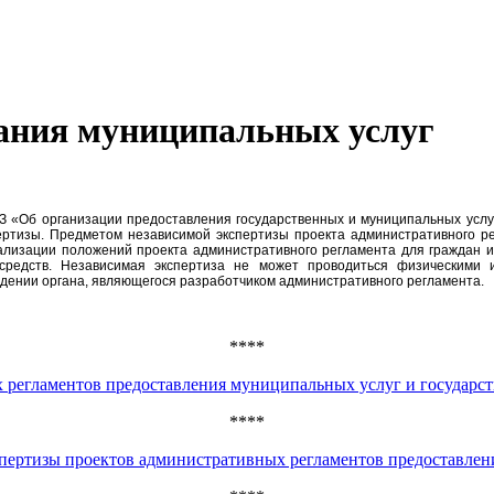
зания муниципальных услуг
-ФЗ «Об организации предоставления государственных и муниципальных усл
ртизы. Предметом независимой экспертизы проекта административного ре
ализации положений проекта административного регламента для граждан и
средств. Независимая экспертиза не может проводиться физическими 
едении органа, являющегося разработчиком административного регламента.
****
 регламентов предоставления муниципальных услуг и государс
****
пертизы проектов административных регламентов предоставле