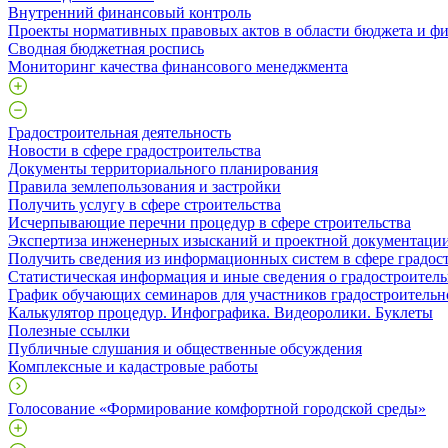
Внутренний финансовый контроль
Проекты нормативных правовых актов в области бюджета и ф
Сводная бюджетная роспись
Мониторинг качества финансового менеджмента
Градостроительная деятельность
Новости в сфере градостроительства
Документы территориального планирования
Правила землепользования и застройки
Получить услугу в сфере строительства
Исчерпывающие перечни процедур в сфере строительства
Экспертиза инженерных изысканий и проектной документаци
Получить сведения из информационных систем в сфере градос
Статистическая информация и иные сведения о градостроитель
График обучающих семинаров для участников градостроительн
Калькулятор процедур. Инфографика. Видеоролики. Буклеты
Полезные ссылки
Публичные слушания и общественные обсуждения
Комплексные и кадастровые работы
Голосование «Формирование комфортной городской среды»