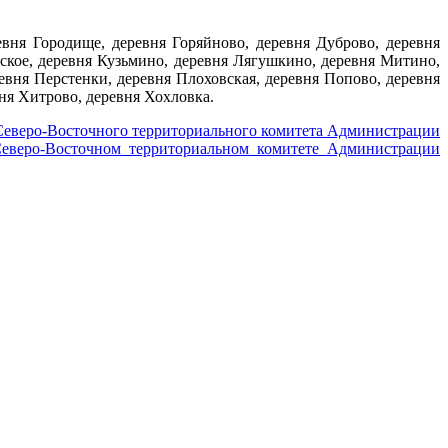
вня Городище, деревня Горяйново, деревня Дуброво, деревня
ьское, деревня Кузьмино, деревня Лягушкино, деревня Митино,
вня Перстенки, деревня Плоховская, деревня Попово, деревня
ехово, деревня Хитрово, деревня Хохловка.
 Северо-Восточного территориального комитета Администрации
еверо-Восточном территориальном комитете Администрации