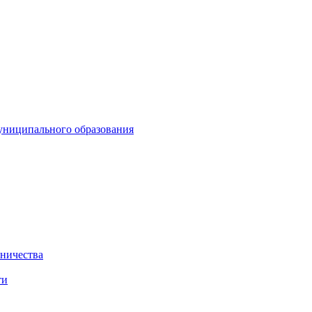
униципального образования
нничества
ти