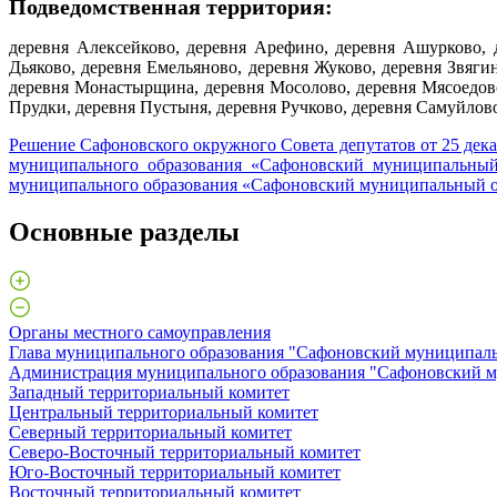
Подведомственная территория:
деревня Алексейково, деревня Арефино, деревня Ашурково, 
Дьяково, деревня Емельяново, деревня Жуково, деревня Звяги
деревня Монастырщина, деревня Мосолово, деревня Мясоедово
Прудки, деревня Пустыня, деревня Ручково, деревня Сам
Решение Сафоновского окружного Совета депутатов от 25 дек
муниципального образования «Сафоновский муниципальный
муниципального образования «Сафоновский муниципальный о
Основные разделы
Органы местного самоуправления
Глава муниципального образования "Сафоновский муниципаль
Администрация муниципального образования "Сафоновский м
Западный территориальный комитет
Центральный территориальный комитет
Северный территориальный комитет
Северо-Восточный территориальный комитет
Юго-Восточный территориальный комитет
Восточный территориальный комитет