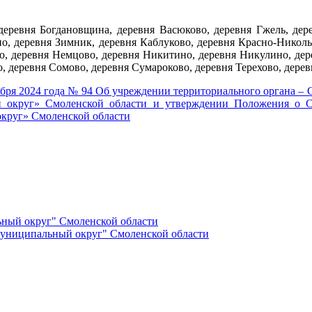
деревня Богдановщина, деревня Васюково, деревня Гжель, дере
но, деревня Зимник, деревня Каблуково, деревня Красно-Никол
, деревня Немцово, деревня Никитино, деревня Никулино, дере
уйлово, деревня Сомово, деревня Сумароково, деревня Тер
абря 2024 года № 94 Об учреждении территориального органа –
 округ» Смоленской области и утверждении Положения о С
круг» Смоленской области
ный округ" Смоленской области
униципальный округ" Смоленской области