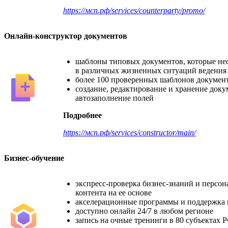
https
://мсп.рф/
services
/
counterparty
/
promo
/
Онлайн-конструктор документов
шаблоны типовых документов, которые н
в различных жизненных ситуаций ведения
более 100 проверенных шаблонов докумен
создание, редактирование и хранение доку
автозаполнение полей
Подробнее
https
://мсп.рф/
services
/
constructor
/
main
/
Бизнес-обучение
экспресс-проверка бизнес-знаний и персон
контента на ее основе
акселерационные программы и поддержка 
доступно онлайн 24/7 в любом регионе
запись на очные тренинги в 80 субъектах 