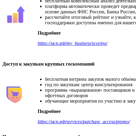
бесплатный комплексный анализ деятельно
платформа автоматически проведет предва
основе данных ФНС России, Банка России
рассчитайте итоговый рейтинг и узнайте, 
господдержки доступны именно для вашег
Подробнее
https
://мсп.рф/
my
_
business
/
scoring
/
Доступ к закупкам крупных госкомпаний
бесплатная витрина закупок малого объема
гид по закупкам: центр консультирования
программа «выращивания» поставщиков и
офсетных договоров
обучающие мероприятия по участию в зак
Подробнее
https
://мсп.рф/
services
/
purchase
_
access
/
promo
/