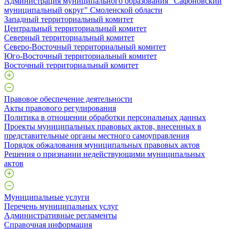
Администрация муниципального образования "Сафоновский
муниципальный округ" Смоленской области
Западный территориальный комитет
Центральный территориальный комитет
Северный территориальный комитет
Северо-Восточный территориальный комитет
Юго-Восточный территориальный комитет
Восточный территориальный комитет
Правовое обеспечение деятельности
Акты правового регулирования
Политика в отношении обработки персональных данных
Проекты муниципальных правовых актов, внесенных в
представительные органы местного самоуправления
Порядок обжалования муниципальных правовых актов
Решения о признании недействующими муниципальных
актов
Муниципальные услуги
Перечень муниципальных услуг
Административные регламенты
Справочная информация