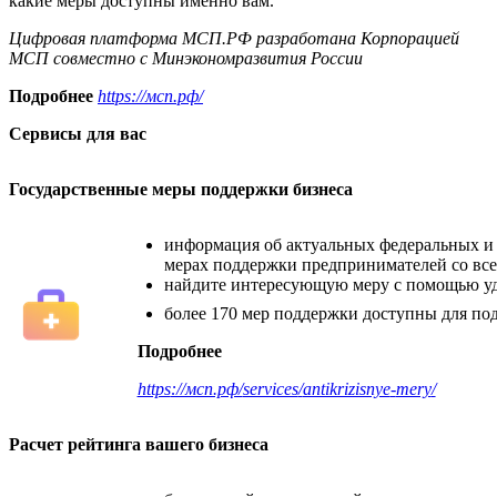
какие меры доступны именно вам.
Цифровая платформа МСП.РФ разработана Корпорацией
МСП совместно с Минэкономразвития России
Подробнее
https
://мсп
.рф
/
Сервисы для вас
Государственные меры поддержки бизнеса
информация об актуальных федеральных и
мерах поддержки предпринимателей со вс
найдите интересующую меру с помощью у
более 170 мер поддержки доступны для по
Подробнее
https
://мсп.рф/
services
/
antikrizisnye
-
mery
/
Расчет рейтинга вашего бизнеса