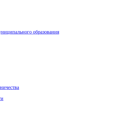
униципального образования
нничества
ти