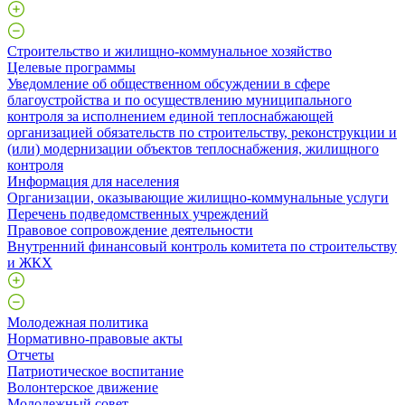
Строительство и жилищно-коммунальное хозяйство
Целевые программы
Уведомление об общественном обсуждении в сфере
благоустройства и по осуществлению муниципального
контроля за исполнением единой теплоснабжающей
организацией обязательств по строительству, реконструкции и
(или) модернизации объектов теплоснабжения, жилищного
контроля
Информация для населения
Организации, оказывающие жилищно-коммунальные услуги
Перечень подведомственных учреждений
Правовое сопровождение деятельности
Внутренний финансовый контроль комитета по строительству
и ЖКХ
Молодежная политика
Нормативно-правовые акты
Отчеты
Патриотическое воспитание
Волонтерское движение
Молодежный совет