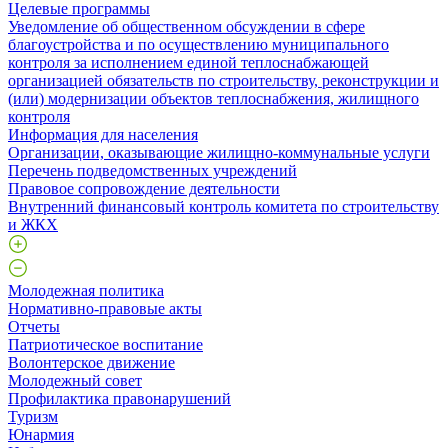
Целевые программы
Уведомление об общественном обсуждении в сфере
благоустройства и по осуществлению муниципального
контроля за исполнением единой теплоснабжающей
организацией обязательств по строительству, реконструкции и
(или) модернизации объектов теплоснабжения, жилищного
контроля
Информация для населения
Организации, оказывающие жилищно-коммунальные услуги
Перечень подведомственных учреждений
Правовое сопровождение деятельности
Внутренний финансовый контроль комитета по строительству
и ЖКХ
Молодежная политика
Нормативно-правовые акты
Отчеты
Патриотическое воспитание
Волонтерское движение
Молодежный совет
Профилактика правонарушений
Туризм
Юнармия