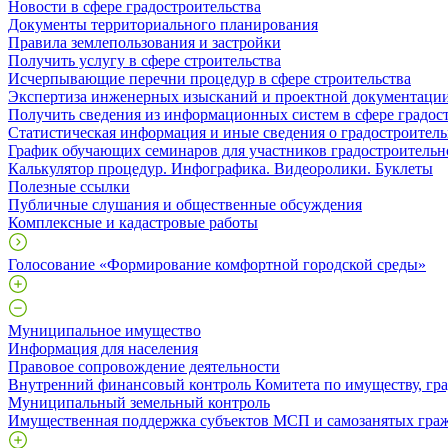
Новости в сфере градостроительства
Документы территориального планирования
Правила землепользования и застройки
Получить услугу в сфере строительства
Исчерпывающие перечни процедур в сфере строительства
Экспертиза инженерных изысканий и проектной документаци
Получить сведения из информационных систем в сфере градос
Статистическая информация и иные сведения о градостроитель
График обучающих семинаров для участников градостроительн
Калькулятор процедур. Инфографика. Видеоролики. Буклеты
Полезные ссылки
Публичные слушания и общественные обсуждения
Комплексные и кадастровые работы
Голосование «Формирование комфортной городской среды»
Муниципальное имущество
Информация для населения
Правовое сопровождение деятельности
Внутренний финансовый контроль Комитета по имуществу, гра
Муниципальный земельный контроль
Имущественная поддержка субъектов МСП и самозанятых гра