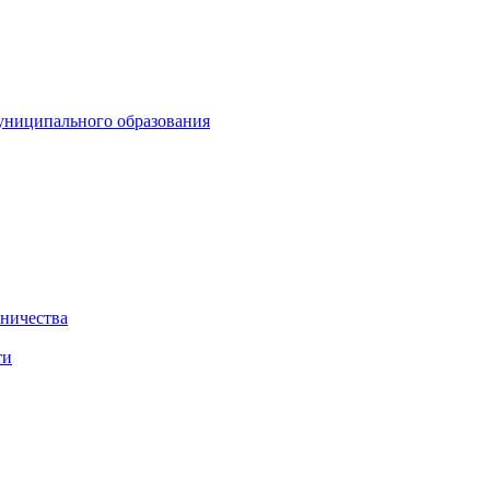
униципального образования
нничества
ти