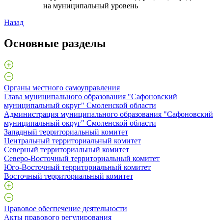
на муниципальный уровень
Назад
Основные разделы
Органы местного самоуправления
Глава муниципального образования "Сафоновский
муниципальный округ" Смоленской области
Администрация муниципального образования "Сафоновский
муниципальный округ" Смоленской области
Западный территориальный комитет
Центральный территориальный комитет
Северный территориальный комитет
Северо-Восточный территориальный комитет
Юго-Восточный территориальный комитет
Восточный территориальный комитет
Правовое обеспечение деятельности
Акты правового регулирования