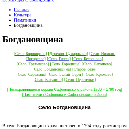
Главная
Культура
Памятники
Богдановщина
Богдановщина
[
Село_Боровщина
]
[
Деревня_Сумароково
]
[
Село_Николо-
Погорелое
]
[Село_Гжель
]
[Село_Бессоново
]
[
Село_Третьяково
]
[Село_Городище
] [
Село_Негошево
]
[
Село_Богдановщина
] [
Старое_село
]
[
Село_Сережань
]
[Село_Белый_Берег
] [
Село_Крюково
]
[
Село_Казулино
] [
Село_Перстенки
]
[
Несохранившиеся церкви Сафоновского района 1780 – 1790 год
]
[
Памятники г.Сафонова и Сафоновского района
]
Село Богдановщина
В селе Богдановщина храм построен в 1794 году ротмистром