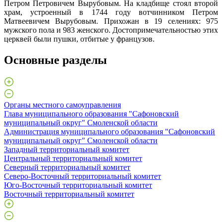
Петром Петровичем Вырубовым. На кладбище стоял второй
храм, устроенный в 1744 году вотчинником Петром
Матвеевичем Вырубовым. Прихожан в 19 селениях: 975
мужского пола и 983 женского. Достопримечательностью этих
церквей были пушки, отбитые у французов.
Основные разделы
Органы местного самоуправления
Глава муниципального образования "Сафоновский
муниципальный округ" Смоленской области
Администрация муниципального образования "Сафоновский
муниципальный округ" Смоленской области
Западный территориальный комитет
Центральный территориальный комитет
Северный территориальный комитет
Северо-Восточный территориальный комитет
Юго-Восточный территориальный комитет
Восточный территориальный комитет