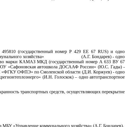
95810 (государственный номер Р 429 ЕЕ 67 RUS) и одно
ление коммунального хозяйства» (А.Г. Бондарев) - одно
ство марки КАМАЗ МКД (государственный номер А 633 ВУ 67
 ПОУ «Сафоновская автошкола ДОСААФ России» (Ю.С. Гады) -
«ФГКУ ОФПЭ» по Смоленской области (Д.И. Коржуев) - одно
егионтеплоэнерго» (И.Н. Голоскок) – одно автотранспортное
ость транспортных средств, осуществляющих перекрытие
МБУ «Управление коммунального хозяйства» (А.Г. Бондарев).