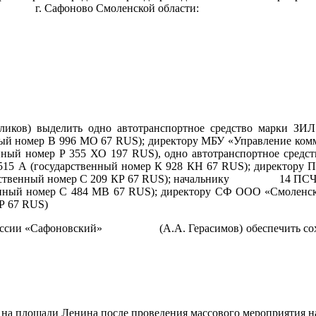
ина г. Сафоново Смоленской области:
 выделить одно автотранспортное средство марки ЗИЛ 4
ственный номер В 996 МО 67 RUS); директору МБУ «Управ
енный номер Р 355 ХО 197 RUS), одно автотранспортное сред
515 А (государственный номер К 928 КН 67 RUS); директору
ударственный номер С 209 КР 67 RUS); начальнику 14 ПСЧ 
енный номер С 484 МВ 67 RUS); директору СФ ООО «Смоленскр
ЕР 67 RUS)
сии «Сафоновский» (А.А. Герасимов) обеспечить сохранн
а площади Ленина после проведения массового мероприятия на 