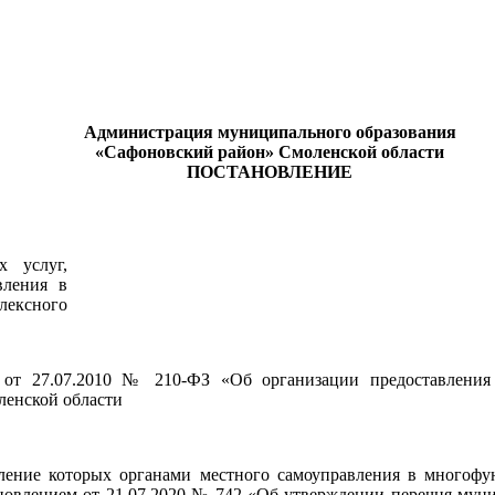
ан Сафоновского городского поселения Сафоновского района См
благоустройству в 2021 году
Администрация муниципального образования
«Сафоновский район» Смоленской области
ПОСТАНОВЛЕНИЕ
 услуг,
вления в
ексного
на от 27.07.2010 № 210-ФЗ «Об организации предоставлени
ленской области
вление которых органами местного самоуправления в многофу
ановлением от 21.07.2020 № 742 «Об утверждении перечня мун