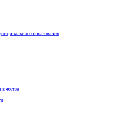
униципального образования
нничества
ти