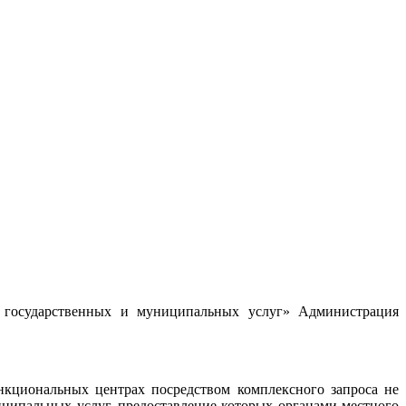
оленской области, подлежащих в первоочередном порядке
я государственных и муниципальных услуг» Администрация
нкциональных центрах посредством комплексного запроса не
иципальных услуг, предоставление которых органами местного