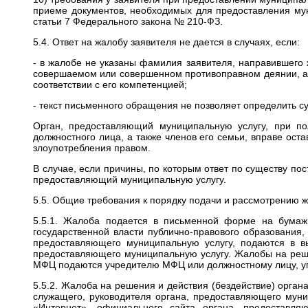
приеме документов, необходимых для предоставления мун
статьи 7 Федерального закона № 210-ФЗ.
5.4. Ответ на жалобу заявителя не дается в случаях, если:
- в жалобе не указаны фамилия заявителя, направившего 
совершаемом или совершенном противоправном деянии, а 
соответствии с его компетенцией;
- текст письменного обращения не позволяет определить с
Орган, предоставляющий муниципальную услугу, при по
должностного лица, а также членов его семьи, вправе ост
злоупотребления правом.
В случае, если причины, по которым ответ по существу по
предоставляющий муниципальную услугу.
5.5. Общие требования к порядку подачи и рассмотрению 
5.5.1. Жалоба подается в письменной форме на бумаж
государственной власти публично-правового образования
предоставляющего муниципальную услугу, подаются в вы
предоставляющего муниципальную услугу. Жалобы на реше
МФЦ подаются учредителю МФЦ или должностному лицу, у
5.5.2. Жалоба на решения и действия (бездействие) орга
служащего, руководителя органа, предоставляющего мун
«Интернет», официального сайта органа, предоставл