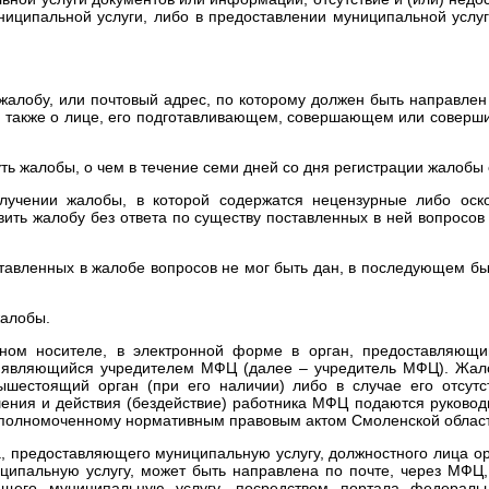
иципальной услуги, либо в предоставлении муниципальной услуг
жалобу, или почтовый адрес, по которому должен быть направлен
также о лице, его подготавливающем, совершающем или соверши
уть жалобы, о чем в течение семи дней со дня регистрации жалоб
лучении жалобы, в которой содержатся нецензурные либо оск
авить жалобу без ответа по существу поставленных в ней вопросо
ставленных в жалобе вопросов не мог быть дан, в последующем бы
жалобы.
ном носителе, в электронной форме в орган, предоставляющи
, являющийся учредителем МФЦ (далее – учредитель МФЦ). Жало
шестоящий орган (при его наличии) либо в случае его отсутс
ния и действия (бездействие) работника МФЦ подаются руковод
полномоченному нормативным правовым актом Смоленской област
на, предоставляющего муниципальную услугу, должностного лица 
иципальную услугу, может быть направлена по почте, через МФ
яющего муниципальную услугу, посредством портала федерал