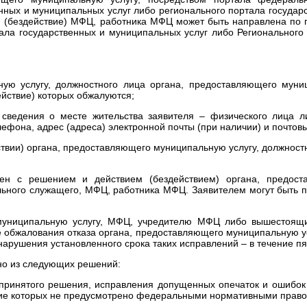
нных и муниципальных услуг либо регионального портала государс
я (бездействие) МФЦ, работника МФЦ может быть направлена по
ла государственных и муниципальных услуг либо Регионального 
ную услугу, должностного лица органа, предоставляющего мун
ействие) которых обжалуются;
 сведения о месте жительства заявителя – физического лица 
лефона, адрес (адреса) электронной почты (при наличии) и почтов
ствии) органа, предоставляющего муниципальную услугу, должност
сен с решением и действием (бездействием) органа, предост
ьного служащего, МФЦ, работника МФЦ. Заявителем могут быть 
 муниципальную услугу, МФЦ, учредителю МФЦ либо вышестоящи
ае обжалования отказа органа, предоставляющего муниципальную у
арушения установленного срока таких исправлений – в течение пят
но из следующих решений:
 принятого решения, исправления допущенных опечаток и ошибок
ание которых не предусмотрено федеральными нормативными прав