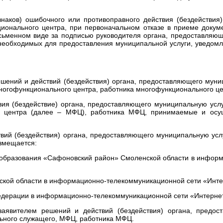
знаков) ошибочного или противоправного действия (бездействи
ционального центра, при первоначальном отказе в приеме докум
исьменном виде за подписью руководителя органа, предоставляю
необходимых для предоставления муниципальной услуги, уведомля
шений и действий (бездействия) органа, предоставляющего муни
ногофункционального центра, работника многофункционального ц
вия (бездействие) органа, предоставляющего муниципальную усл
го центра (далее – МФЦ), работника МФЦ, принимаемые и осу
вий (бездействия) органа, предоставляющего муниципальную усл
змещается:
образования «Сафоновский район» Смоленской области в информ
нской области в информационно-телекоммуникационной сети «Инте
Федерации в информационно-телекоммуникационной сети «Интерне
заявителем решений и действий (бездействия) органа, предос
ьного служащего, МФЦ, работника МФЦ.