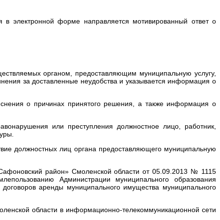
я в электронной форме направляется мотивированный ответ о
уществляемых органом, предоставляющим муниципальную услугу,
инения за доставленные неудобства и указывается информация о
яснения о причинах принятого решения, а также информация о
равонарушения или преступления должностное лицо, работник,
уры.
йствие должностных лиц органа предоставляющего муниципальную
Сафоновский район» Смоленской области от 05.09.2013 № 1115
емлепользованию Администрации муниципального образования
я договоров аренды муниципального имущества муниципального
моленской области в информационно-телекоммуникационной сети