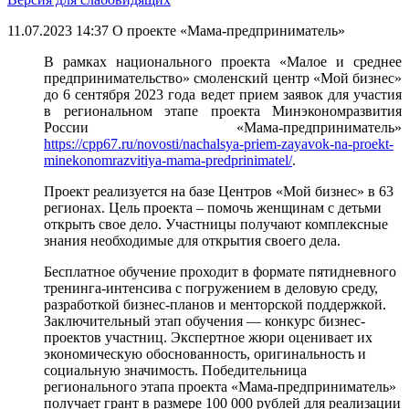
11.07.2023 14:37
О проекте «Мама-предприниматель»
В рамках национального проекта «Малое и среднее
предпринимательство» смоленский центр «Мой бизнес»
до 6 сентября 2023 года ведет прием заявок для участия
в региональном этапе проекта Минэкономразвития
России «Мама-предприниматель»
https://cpp67.ru/novosti/nachalsya-priem-zayavok-na-proekt-
minekonomrazvitiya-mama-predprinimatel/
.
Проект реализуется на базе Центров «Мой бизнес» в 63
регионах. Цель проекта – помочь женщинам с детьми
открыть свое дело. Участницы получают комплексные
знания необходимые для открытия своего дела.
Бесплатное обучение проходит в формате пятидневного
тренинга-интенсива с погружением в деловую среду,
разработкой бизнес-планов и менторской поддержкой.
Заключительный этап обучения — конкурс бизнес-
проектов участниц. Экспертное жюри оценивает их
экономическую обоснованность, оригинальность и
социальную значимость. Победительница
регионального этапа проекта «Мама-предприниматель»
получает грант в размере 100 000 рублей для реализации