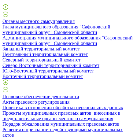
Органы местного самоуправления
Глава муниципального образования "Сафоновский
муниципальный округ" Смоленской области
Администрация муниципального образования "Сафоновский
муниципальный округ" Смоленской области
Западный территориальный комитет
Центральный территориальный комитет
Северный территориальный комитет
Северо-Восточный территориальный комитет
Юго-Восточный территориальный комитет
Восточный территориальный комитет
Правовое обеспечение деятельности
Акты правового регулирования
Политика в отношении обработки персональных данных
Проекты муниципальных правовых актов, внесенных в
представительные органы местного самоуправления
Порядок обжалования муниципальных правовых актов
Решения о признании недействующими муниципальных
актов