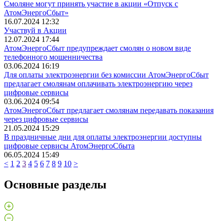
Смоляне могут принять участие в акции «Отпуск с
АтомЭнергоСбыт»
16.07.2024 12:32
Участвуй в Акции
12.07.2024 17:44
АтомЭнергоСбыт предупреждает смолян о новом виде
телефонного мошенничества
03.06.2024 16:19
Для оплаты электроэнергии без комиссии АтомЭнергоСбыт
предлагает смолянам оплачивать электроэнергию через
цифровые сервисы
03.06.2024 09:54
АтомЭнергоСбыт предлагает смолянам передавать показания
через цифровые сервисы
21.05.2024 15:29
В праздничные дни для оплаты электроэнергии доступны
цифровые сервисы АтомЭнергоСбыта
06.05.2024 15:49
<
1
2
3
4
5
6
7
8
9
10
>
Основные разделы