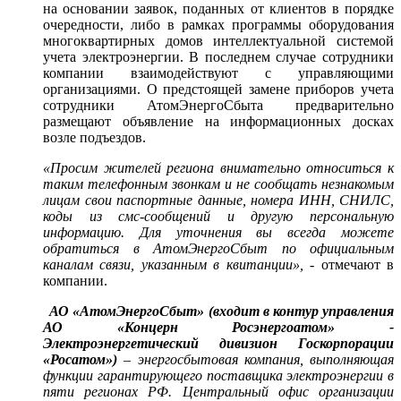
на основании заявок, поданных от клиентов в порядке
очередности, либо в рамках программы оборудования
многоквартирных домов интеллектуальной системой
учета электроэнергии. В последнем случае сотрудники
компании взаимодействуют с управляющими
организациями. О предстоящей замене приборов учета
сотрудники АтомЭнергоСбыта предварительно
размещают объявление на информационных досках
возле подъездов.
«Просим жителей региона внимательно относиться к
таким телефонным звонкам и не сообщать незнакомым
лицам свои паспортные данные, номера ИНН, СНИЛС,
коды из смс-сообщений и другую персональную
информацию. Для уточнения вы всегда можете
обратиться в АтомЭнергоСбыт по официальным
каналам связи, указанным в квитанции»,
- отмечают в
компании.
АО «АтомЭнергоСбыт» (входит в контур управления
АО «Концерн Росэнергоатом» -
Электроэнергетический дивизион Госкорпорации
«Росатом»)
– энергосбытовая компания, выполняющая
функции гарантирующего поставщика электроэнергии в
пяти регионах РФ. Центральный офис организации