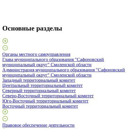
Основные разделы
Органы местного самоуправления
Глава муниципального образования "Сафоновский
муниципальный округ" Смоленской области
Администрация муниципального образования "Сафоновский
муниципальный округ" Смоленской области
Западный территориальный комитет
Центральный территориальный комитет
Северный территориальный комитет
Северо-Восточный территориальный комитет
Юго-Восточный территориальный комитет
Восточный территориальный комитет
Правовое обеспечение деятельности