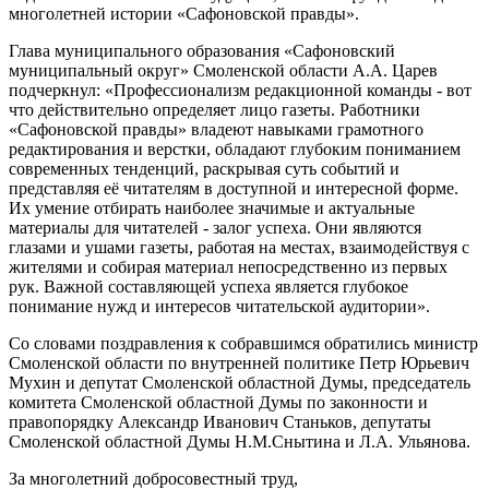
многолетней истории «Сафоновской правды».
Глава муниципального образования «Сафоновский
муниципальный округ» Смоленской области А.А. Царев
подчеркнул: «Профессионализм редакционной команды - вот
что действительно определяет лицо газеты. Работники
«Сафоновской правды» владеют навыками грамотного
редактирования и верстки, обладают глубоким пониманием
современных тенденций, раскрывая суть событий и
представляя её читателям в доступной и интересной форме.
Их умение отбирать наиболее значимые и актуальные
материалы для читателей - залог успеха. Они являются
глазами и ушами газеты, работая на местах, взаимодействуя с
жителями и собирая материал непосредственно из первых
рук. Важной составляющей успеха является глубокое
понимание нужд и интересов читательской аудитории».
Со словами поздравления к собравшимся обратились министр
Смоленской области по внутренней политике Петр Юрьевич
Мухин и депутат Смоленской областной Думы, председатель
комитета Смоленской областной Думы по законности и
правопорядку Александр Иванович Станьков, депутаты
Смоленской областной Думы Н.М.Снытина и Л.А. Ульянова.
За многолетний добросовестный труд,