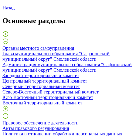
Назад
Основные разделы
Органы местного самоуправления
Глава муниципального образования "Сафоновский
муниципальный округ" Смоленской области
Администрация муниципального образования "Сафоновский
муниципальный округ" Смоленской области
Западный территориальный комитет
Центральный территориальный комитет
Северный территориальный комитет
Северо-Восточный территориальный комитет
Юго-Восточный территориальный комитет
Восточный территориальный комитет
Правовое обеспечение деятельности
Акты правового регулирования
Политика в отношении обработки персональных данных