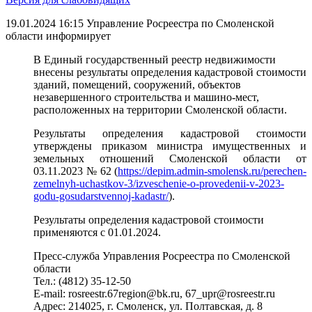
19.01.2024 16:15
Управление Росреестра по Смоленской
области информирует
В Единый государственный реестр недвижимости
внесены результаты определения кадастровой стоимости
зданий, помещений, сооружений, объектов
незавершенного строительства и машино-мест,
расположенных на территории Смоленской области.
Результаты определения кадастровой стоимости
утверждены приказом министра имущественных и
земельных отношений Смоленской области от
03.11.2023 № 62 (
https://depim.admin-smolensk.ru/perechen-
zemelnyh-uchastkov-3/izveschenie-o-provedenii-v-2023-
godu-gosudarstvennoj-kadastr/
).
Результаты определения кадастровой стоимости
применяются с 01.01.2024.
Пресс-служба Управления Росреестра по Смоленской
области
Тел.: (4812) 35-12-50
E-mail: rosreestr.67region@bk.ru, 67_upr@rosreestr.ru
Адрес: 214025, г. Смоленск, ул. Полтавская, д. 8