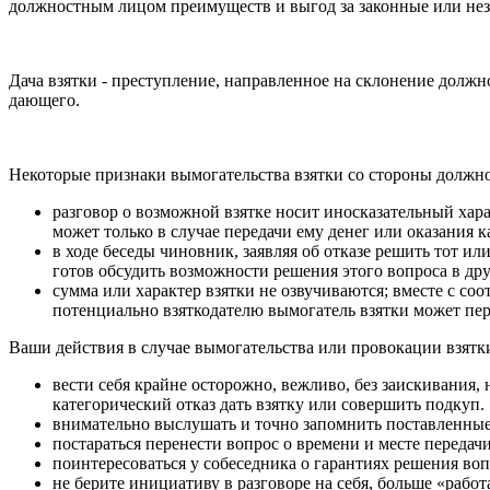
должностным лицом преимуществ и выгод за законные или неза
Дача взятки - преступление, направленное на склонение долж
дающего.
Некоторые признаки вымогательства взятки со стороны должно
разговор о возможной взятке носит иносказательный хар
может только в случае передачи ему денег или оказания к
в ходе беседы чиновник, заявляя об отказе решить тот ил
готов обсудить возможности решения этого вопроса в друг
сумма или характер взятки не озвучиваются; вместе с с
потенциально взяткодателю вымогатель взятки может пер
Ваши действия в случае вымогательства или провокации взятки
вести себя крайне осторожно, вежливо, без заискивания,
категорический отказ дать взятку или совершить подкуп.
внимательно выслушать и точно запомнить поставленные 
постараться перенести вопрос о времени и месте переда
поинтересоваться у собеседника о гарантиях решения воп
не берите инициативу в разговоре на себя, больше «раб