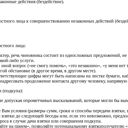
конные действия (бездействие).
ностного лица к совершенствованию незаконных действий (безд
стного лица:
актер, речь чиновника состоит из односложных предложений, не
акой-либо услуги.
и иной вопрос («не смогу помочь», «это незаконно», «у меня не
ой обстановке (в другое время, в другом месте).
оответствующие цифры могут быть написаны на листке бумаги, н
еадресовать продолжение контакта другому человеку, напрямую 
 (подкупа):
 не допуская опрометчивых высказываний, которые могли бы вымо
Вам условия (размеры сумм, сроки и способы передачи взятки, 
чи взятки до следующей беседы или, если это невозможно, предл
роса в случае дачи взятки или совершения подкупа.
отайте на прием», позволяйте потенциальному взяткополучателю