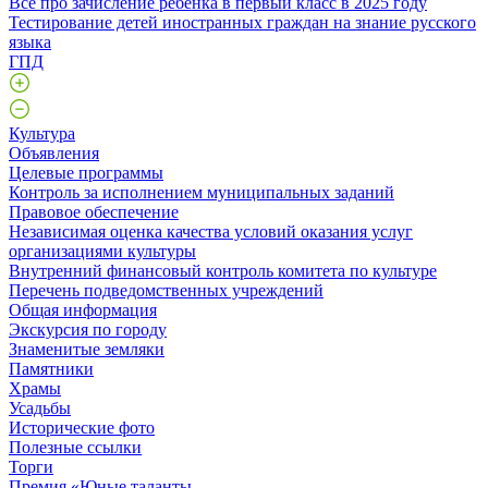
Все про зачисление ребенка в первый класс в 2025 году
Тестирование детей иностранных граждан на знание русского
языка
ГПД
Культура
Объявления
Целевые программы
Контроль за исполнением муниципальных заданий
Правовое обеспечение
Независимая оценка качества условий оказания услуг
организациями культуры
Внутренний финансовый контроль комитета по культуре
Перечень подведомственных учреждений
Общая информация
Экскурсия по городу
Знаменитые земляки
Памятники
Храмы
Усадьбы
Исторические фото
Полезные ссылки
Торги
Премия «Юные таланты