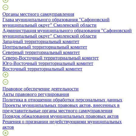
Органы местного самоуправления
Глава муниципального образования "Сафоновский
муниципальный округ" Смоленской области
Администрация муниципального образования "Сафоновский
муниципальный округ" Смоленской области
Западный территориальный комитет
Центральный территориальный комитет
Северный территориальный комитет
Северо-Восточный территориальный комитет
Юго-Восточный территориальный комитет
Восточный территориальный комитет
Правовое обеспечение деятельности
Акты правового регулирования
Политика в отношении обработки персональных данных
Проекты муниципальных правовых актов, внесенных в
представительные органы местного самоуправления
Порядок обжалования муниципальных правовых актов
Решения о признании недействующими муниципальных
актов