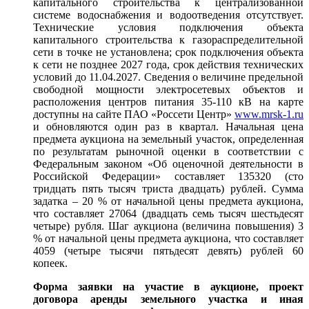
капитального строительства к централизованной
системе водоснабжения и водоотведения отсутствует.
Технические условия подключения объекта
капитального строительства к газораспределительной
сети в точке не установлена; срок подключения объекта
к сети не позднее 2027 года, срок действия технических
условий до 11.04.2027. Сведения о величине предельной
свободной мощности электросетевых объектов и
расположения центров питания 35-110 кВ на карте
доступны на сайте ПАО «Россети Центр»
www
.
mrsk
-1.
ru
и обновляются один раз в квартал. Начальная цена
предмета аукциона на земельный участок, определенная
по результатам рыночной оценки в соответствии с
Федеральным законом «Об оценочной деятельности в
Российской Федерации» составляет 135320 (сто
тридцать пять тысяч триста двадцать) рублей. Сумма
задатка – 20 % от начальной цены предмета аукциона,
что составляет 27064 (двадцать семь тысяч шестьдесят
четыре) рубля. Шаг аукциона (величина повышения) 3
% от начальной цены предмета аукциона, что составляет
4059 (четыре тысячи пятьдесят девять) рублей 60
копеек.
Форма заявки на участие в аукционе, проект
договора аренды земельного участка и иная