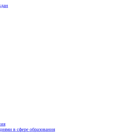
ждан
ния
циями в сфере образования