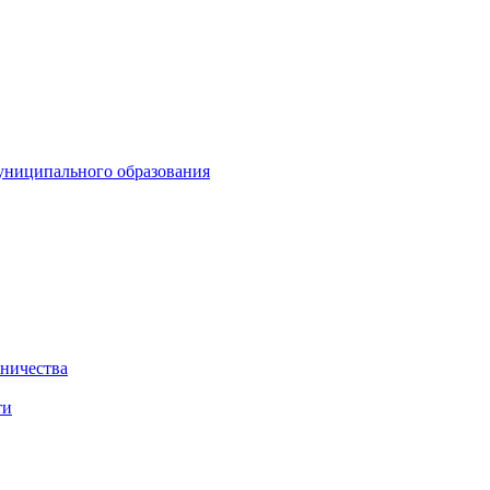
униципального образования
нничества
ти