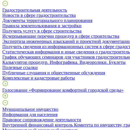
Градостроительная деятельность
Новости в сфере градостроительства
Документы территориального планирования
Правила землепользования и застройки
Получить услугу в сфере строительства
Исчерпывающие перечни процедур в сфере строительства
Экспертиза инженерных изысканий и проектной документаци
Получить сведения из информационных систем в сфере градос
Статистическая информация и иные сведения о градостроитель
График обучающих семинаров для участников градостроительн
Калькулятор процедур. Инфографика. Видеоролики. Буклеты
Полезные ссылки
Публичные слушания и общественные обсуждения
Комплексные и кадастровые работы
Голосование «Формирование комфортной городской среды»
Муниципальное имущество
Информация для населения
Правовое сопровождение деятельности
Внутренний финансовый контроль Комитета по имуществу, гра