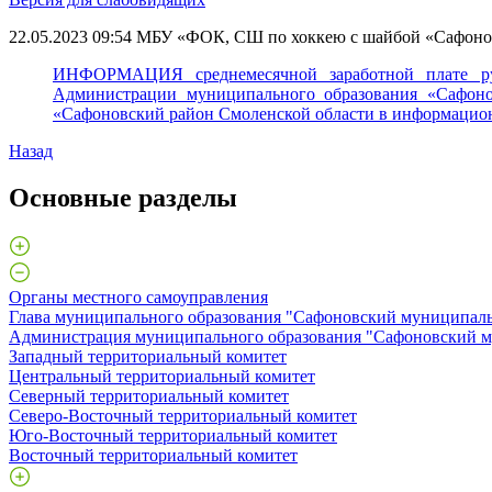
22.05.2023 09:54
МБУ «ФОК, СШ по хоккею с шайбой «Сафоно
ИНФОРМАЦИЯ среднемесячной заработной плате руко
Администрации муниципального образования «Сафоно
«Сафоновский район Смоленской области в информацио
Назад
Основные разделы
Органы местного самоуправления
Глава муниципального образования "Сафоновский муниципаль
Администрация муниципального образования "Сафоновский м
Западный территориальный комитет
Центральный территориальный комитет
Северный территориальный комитет
Северо-Восточный территориальный комитет
Юго-Восточный территориальный комитет
Восточный территориальный комитет